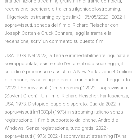
alta definizione streaming gratis.Film di trama completa,
recensione, scaricare o trailer su ilgeniodellostreaming.
【ilgeniodellostreaming by igds.link】 05/05/2020 · 2022: I
sopravvissuti, scheda del film di Richard Fleischer con
Joseph Cotten e Cruck Conners, leggi la trama e la
recensione, scrivi un commento su questo film
USA, 1973. Nel 2022, la Terra è irrimediabilmente inquinata e
sovrappopolata, esiste solo l’estate, il cibo scarseggia, il
suicidio è promosso e assistito. A New York vivono 40 milioni
di persone, divise in rigide caste, i rari padroni, … Leggi tutto
"2022: I Sopravvissuti (film streaming)" 2022: i sopravvissuti
(Soylent Green) - Un film di Richard Fleischer. Fantascienza,
USA, 1973. Distopico, cupo e disperato. Guarda 2022 - i
sopravvissuti [m1080p] (1973) in streaming italiano senza
registrazione. Il film è supportato da Iphone, Android e
Windows. Senza registrazione, tutto gratis. 2022 - I
sopravvissuti (1973) 2022 - I sopravvissuti streaming ITA ha