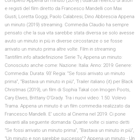
completo Appena un minuto (2019) | Guarda l'elenco di attori
e registi del film diretto da Francesco Mandelli con Max
Giusti, Loretta Goggi, Paolo Calabresi, Dino Abbrescia Appena
un minuto (2019) streaming. Commedia Claudio ha sempre
pensato che la sua vita sarebbe stata diversa se solo avesse
avuto un minuto in più in diverse circostanze o se fosse
arrivato un minuto prima altre volte. Film in streaming
Tantifilm.info altadefinizione Serie Tv, Appena un minuto:
Conosciuto anche come: Nazione: Italia: Anno: 2019: Genere:
Commedia: Durata: 93' Regia: “Se fossi arrivato un minuto
prima”, “Bastava un minuto in più”, Trailer italiano (it) per Black
Christmas (2019), un film di Sophia Takal con Imogen Poots,
Cary Elwes, Brittany O'Grady. Tra i nuovi video: 1:50. Volevo
Trama. Appena un minuto è un film commedia realizzato da
Francesco Mandelli. E’ uscito al Cinema nel 2019. Ci pone
davanti alla seguente domanda: Quante volte ci siamo detti
“Se fossi arrivato un minuto prima”, “Bastava un minuto in più”,
“Un minuto e non sarebbe successo”? Appena un minuto - Un